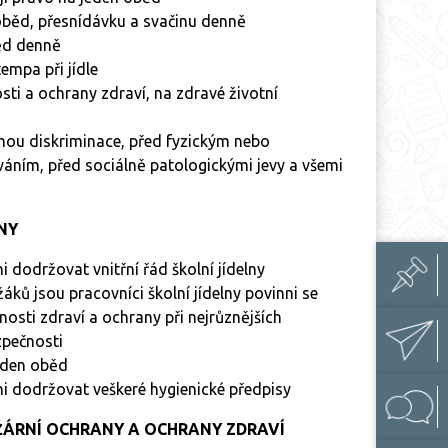
 oběd, přesnídávku a svačinu denně
běd denně
empa při jídle
osti a ochrany zdraví, na zdravé životní
mou diskriminace, před fyzickým nebo
áním, před sociálně patologickými jevy a všemi
NY
ni dodržovat vnitřní řád školní jídelny
áků jsou pracovníci školní jídelny povinni se
nosti zdraví a ochrany při nejrůznějších
zpečnosti
jeden oběd
nni dodržovat veškeré hygienické předpisy
OŽÁRNÍ OCHRANY A OCHRANY ZDRAVÍ