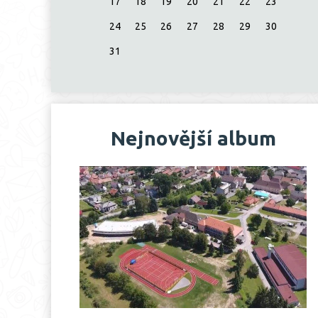
17
18
19
20
21
22
23
24
25
26
27
28
29
30
31
Nejnovější album