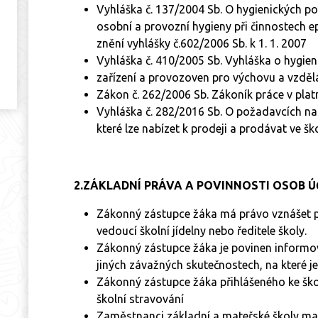
Vyhláška č. 137/2004 Sb. O hygienických p
osobní a provozní hygieny při činnostech 
znění vyhlášky č.602/2006 Sb. k 1. 1. 2007
Vyhláška č. 410/2005 Sb. Vyhláška o hygie
zařízení a provozoven pro výchovu a vzděl
Zákon č. 262/2006 Sb. Zákoník práce v pla
Vyhláška č. 282/2016 Sb. O požadavcích na 
které lze nabízet k prodeji a prodávat ve š
2.ZÁKLADNÍ PRÁVA A POVINNOSTI OSOB Ú
Zákonný zástupce žáka má právo vznášet př
vedoucí školní jídelny nebo ředitele školy.
Zákonný zástupce žáka je povinen informo
jiných závažných skutečnostech, na které j
Zákonný zástupce žáka přihlášeného ke ško
školní stravování
Zaměstnanci základní a mateřské školy ma