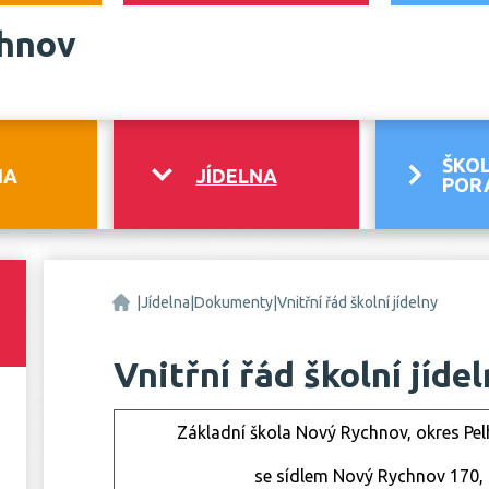
chnov
ŠKOL
NA
JÍDELNA
POR
Základní škola Nový Rychnov, okres Pelhřimov
|
Jídelna
|
Dokumenty
|
Vnitřní řád školní jídelny
Vnitřní řád školní jíde
Základní škola Nový Rychnov, okres Pe
se sídlem Nový Rychnov 170,