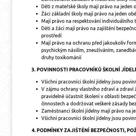
Děti z mateřské školy mají právo na jeden
Žáci základní školy mají právo na jeden o
Mají právo na respektování individuálního t
Děti a žáci mají právo na zajištění bezpečn
prostředí
Mají právo na ochranu před jakoukoliv for
psychickým násilím, zneužíváním, zanedbáv
druhy toxikománií
3. POVINNOSTI PRACOVNÍKŮ ŠKOLNÍ JÍDEL
Všichni pracovníci školní jídelny jsou povin
V zájmu ochrany vlastního zdraví a zdraví ž
pravidelně účastnit školení v oblasti bezpeč
činnostech a dodržovat veškeré zásady be
Zaměstnanci školní jídelny mají právo na 
Všichni pracovníci školní jídelny jsou povi
4. PODMÍNKY ZAJIŠTĚNÍ BEZPEČNOSTI, P