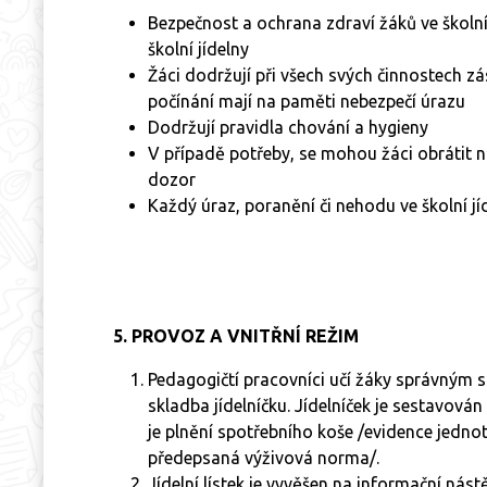
Bezpečnost a ochrana zdraví žáků ve školní
školní jídelny
Žáci dodržují při všech svých činnostech z
počínání mají na paměti nebezpečí úrazu
Dodržují pravidla chování a hygieny
V případě potřeby, se mohou žáci obrátit 
dozor
Každý úraz, poranění či nehodu ve školní j
5. PROVOZ A VNITŘNÍ REŽIM
Pedagogičtí pracovníci učí žáky správným
skladba jídelníčku. Jídelníček je sestavov
je plnění spotřebního koše /evidence jedno
předepsaná výživová norma/.
Jídelní lístek je vyvěšen na informační ná