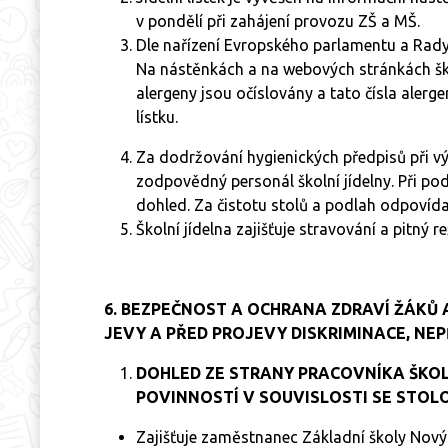
v pondělí při zahájení provozu ZŠ a MŠ.
Dle nařízení Evropského parlamentu a Rady 
Na nástěnkách a na webových stránkách ško
alergeny jsou očíslovány a tato čísla aler
lístku.
Za dodržování hygienických předpisů při výr
zodpovědný personál školní jídelny. Při pod
dohled. Za čistotu stolů a podlah odpovídaj
Školní jídelna zajišťuje stravování a pitný r
6. BEZPEČNOST A OCHRANA ZDRAVÍ ŽÁKŮ 
JEVY A PŘED PROJEVY DISKRIMINACE, NEP
DOHLED ZE STRANY PRACOVNÍKA ŠKOL
POVINNOSTÍ V SOUVISLOSTI SE STOLO
Zajišťuje zaměstnanec Základní školy Nov