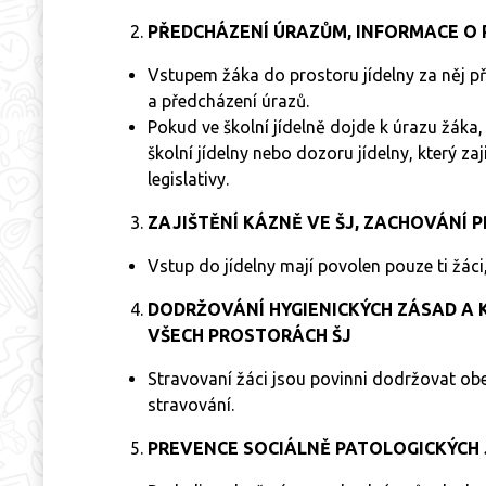
PŘEDCHÁZENÍ ÚRAZŮM, INFORMACE O 
Vstupem žáka do prostoru jídelny za něj p
a předcházení úrazů.
Pokud ve školní jídelně dojde k úrazu žáka,
školní jídelny nebo dozoru jídelny, který za
legislativy.
ZAJIŠTĚNÍ KÁZNĚ VE ŠJ, ZACHOVÁNÍ 
Vstup do jídelny mají povolen pouze ti žáci, 
DODRŽOVÁNÍ HYGIENICKÝCH ZÁSAD A
VŠECH PROSTORÁCH ŠJ
Stravovaní žáci jsou povinni dodržovat obe
stravování.
PREVENCE SOCIÁLNĚ PATOLOGICKÝCH J