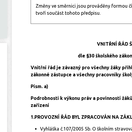
Změny ve směrnici jsou prováděny formou čí
tvoří součást tohoto předpisu.
VNITŘNÍ ŘÁD Š
dle §30 školského zákona
Vnitřní řád je závazný pro všechny žáky přih
zákonné zástupce a všechny pracovníky škol
Písm. a)
Podrobnosti k výkonu práv a povinností žáků
zařízení
1.PROVOZNÍ ŘÁD BYL ZPRACOVÁN NA ZÁKL
Vyhláška č.107/2005 Sb. O školním stravov