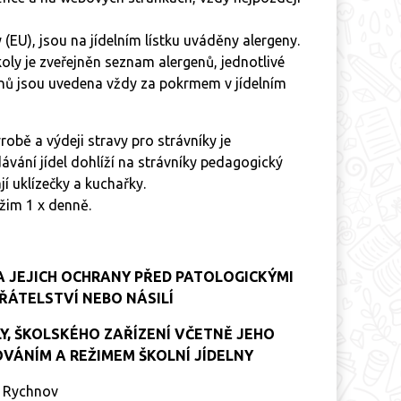
(EU), jsou na jídelním lístku uváděny alergeny.
ly je zveřejněn seznam alergenů, jednotlivé
genů jsou uvedena vždy za pokrmem v jídelním
obě a výdeji stravy pro strávníky je
ávání jídel dohlíží na strávníky pedagogický
í uklízečky a kuchařky.
ežim 1 x denně.
A JEJICH OCHRANY PŘED PATOLOGICKÝMI
ŘÁTELSTVÍ NEBO NÁSILÍ
Y, ŠKOLSKÉHO ZAŘÍZENÍ VČETNĚ JEHO
VÁNÍM A REŽIMEM ŠKOLNÍ JÍDELNY
ý Rychnov