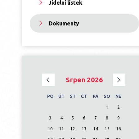
Jídelní lístek
Dokumenty
‹
›
Srpen 2026
PO
ÚT
ST
ČT
PÁ
SO
NE
1
2
3
4
5
6
7
8
9
10
11
12
13
14
15
16