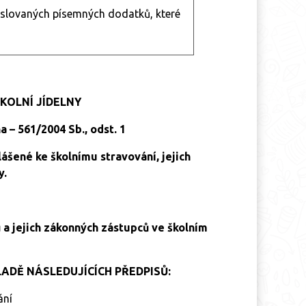
slovaných písemných dodatků, které
KOLNÍ JÍDELNY
 – 561/2004 Sb., odst. 1
lášené ke školnímu stravování, jejich
y.
 a jejich zákonných zástupců ve školním
ADĚ NÁSLEDUJÍCÍCH PŘEDPISŮ:
ání