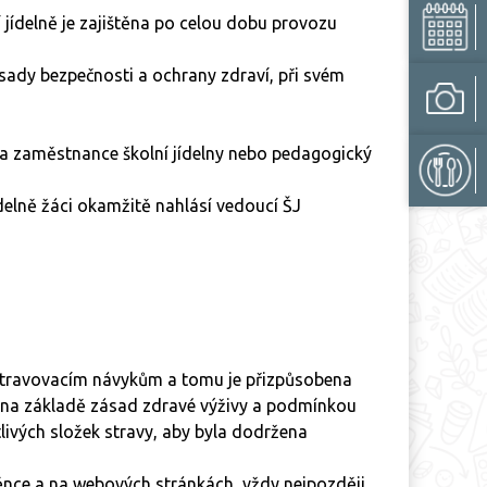
 jídelně je zajištěna po celou dobu provozu
ásady bezpečnosti a ochrany zdraví, při svém
na zaměstnance školní jídelny nebo pedagogický
ídelně žáci okamžitě nahlásí vedoucí ŠJ
 stravovacím návykům a tomu je přizpůsobena
án na základě zásad zdravé výživy a podmínkou
tlivých složek stravy, aby byla dodržena
stěnce a na webových stránkách, vždy nejpozději