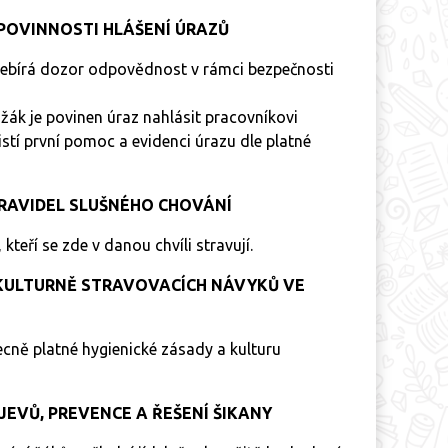
POVINNOSTI HLÁŠENÍ ÚRAZŮ
řebírá dozor odpovědnost v rámci bezpečnosti
 žák je povinen úraz nahlásit pracovníkovi
jistí první pomoc a evidenci úrazu dle platné
PRAVIDEL SLUŠNÉHO CHOVÁNÍ
kteří se zde v danou chvíli stravují.
 KULTURNĚ STRAVOVACÍCH NÁVYKŮ VE
cně platné hygienické zásady a kulturu
EVŮ, PREVENCE A ŘEŠENÍ ŠIKANY