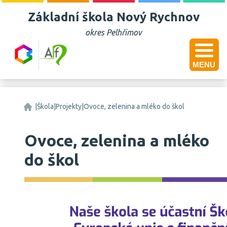
Základní škola Nový Rychnov
okres Pelhřimov
MENU
Základní škola Nový Rychnov, okres Pelhřimov
|
Škola
|
Projekty
|
Ovoce, zelenina a mléko do škol
Ovoce, zelenina a mléko
do škol