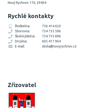
Nový Rychnov 170, 39404
Rychlé kontakty
Ředitelna:
736 414 620
Sborovna:
734 735 596
Školní jídelna:
734 735 896
Družina:
605 417 904
E-mail:
skola@novyrychnov.cz
Zřizovatel